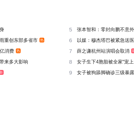
5
身
张本智和：零封向鹏不意
6
雨重创东部多省市
以媒：穆杰塔巴被紧急送
热
7
6亿消费
薛之谦杭州站演唱会取消
热
8
带来多大影响
女子生下4胞胎被全家“宠上
9
女子被狗舔脚确诊三级暴露
新