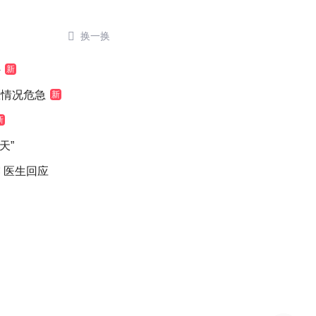

换一换
外
新
医情况危急
新
新
天”
 医生回应