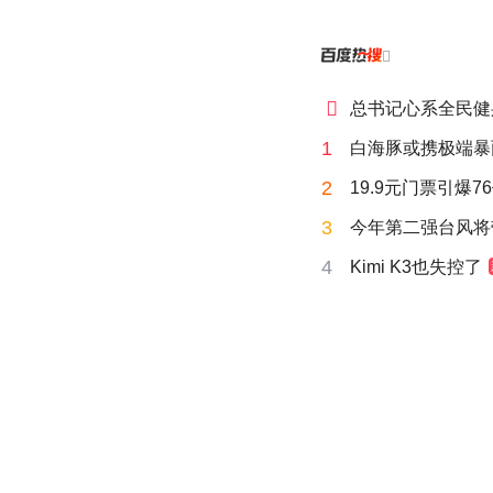


总书记心系全民健
1
白海豚或携极端暴
2
19.9元门票引爆7
3
今年第二强台风将
4
Kimi K3也失控了